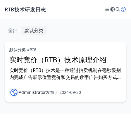
RTB技术研发日志
全部
默认分类
默认分类
#RTB
实时竞价（RTB）技术原理介绍
实时竞价（RTB）技术是一种通过拍卖机制在毫秒级别
内完成广告展示位置竞价和交易的数字广告购买方式。
本文介绍了RTB的定义、工作流程、生态系统组成部分
（包括DSP、SSP、广告交易市场和DMP）、技术优点
Administrator
发布于 2024-09-30
及面临的挑战。RTB技术的优点包括精准投放、高效交
易、成本控制和数据驱动，但也面临隐私问题、广告欺
诈和技术复杂性等挑战。未来，随着人工智能、隐私保
护技术和跨平台整合的发展，RTB技术有望进一步提升
广告投放的效果和效率。